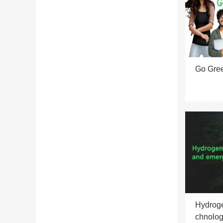
Go Gr
Hydroge
chnolo