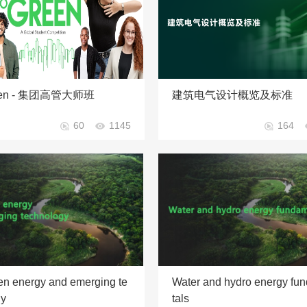
een - 集团高管大师班
建筑电气设计概览及标准
60
1145
164
n energy and emerging te
Water and hydro energy fu
gy
tals