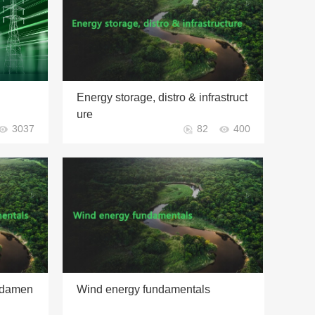
Energy storage, distro & infrastruct
ure
3037
82
400
ndamen
Wind energy fundamentals