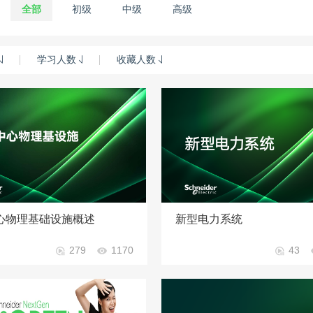
：
全部
初级
中级
高级
学习人数
收藏人数
心物理基础设施概述
新型电力系统
279
1170
43